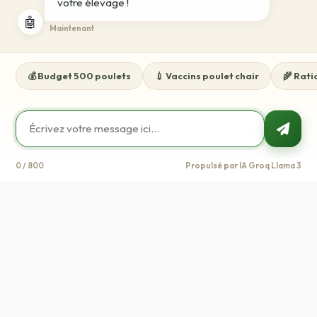
votre élevage !
🤖
Maintenant
💰 Budget 500 poulets
💉 Vaccins poulet chair
🌾 Rati
0 / 800
Propulsé par IA Groq Llama 3